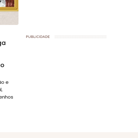
ga
co
ão e
,
senhos