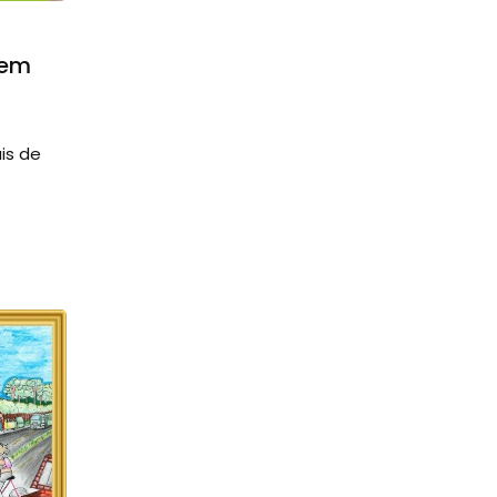
 em
is de