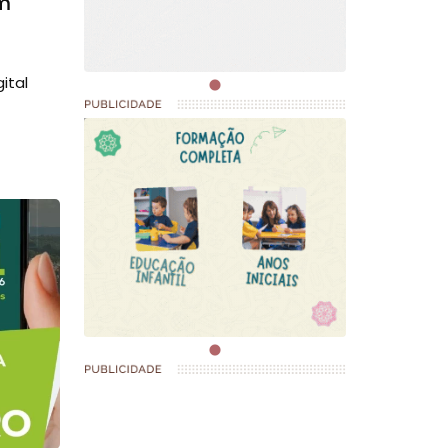
em
ital