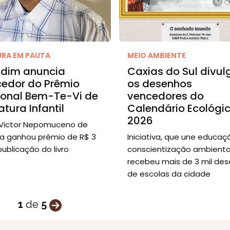
URA EM PAUTA
MEIO AMBIENTE
ndim anuncia
Caxias do Sul divul
edor do Prêmio
os desenhos
ional Bem-Te-Vi de
vencedores do
ratura Infantil
Calendário Ecológi
2026
Victor Nepomuceno de
ira ganhou prêmio de R$ 3
Iniciativa, que une educaç
publicação do livro
conscientização ambiental
recebeu mais de 3 mil de
de escolas da cidade
1
de
5