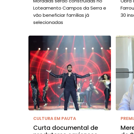
Moradias serão construídas no
Obra 
Loteamento Campos da Serra e
Farro
vão beneficiar famílias já
30 ins
selecionadas
CULTURA EM PAUTA
PREM
Curta documental de
Mere