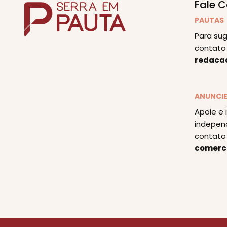
Fale 
PAUTAS
Para sug
contato 
redaca
ANUNCI
Apoie e 
indepen
contato 
comerc