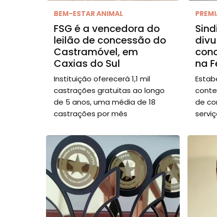
BEM-ESTAR ANIMAL
PREM
FSG é a vencedora do
Sind
leilão de concessão do
divu
Castramóvel, em
conc
Caxias do Sul
na F
Instituição oferecerá 1,1 mil
Estab
castrações gratuitas ao longo
conte
de 5 anos, uma média de 18
de co
castrações por mês
servi