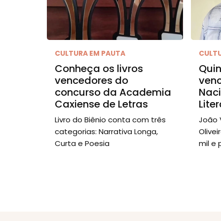
CULTURA EM PAUTA
CULT
Conheça os livros
Qui
vencedores do
venc
concurso da Academia
Nac
Caxiense de Letras
Lite
Livro do Biênio conta com três
João 
categorias: Narrativa Longa,
Olive
Curta e Poesia
mil e 