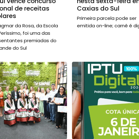
ul vence concurso
nesta sexta-feira 
onal de receitas
Caxias do Sul
lares
Primeira parcela pode ser
agmar da Rosa, da Escola
emitida on-line; carnê é dig
Veríssimo, foi uma das
sentantes premiadas do
rande do Sul