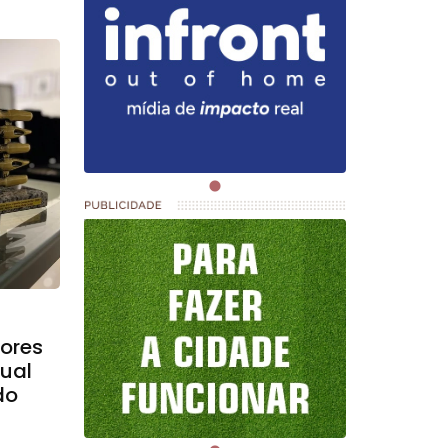
ores
ual
do