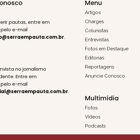
Conosco
Menu
Artigos
erir pautas, entre em
Charges
pelo e-mail
Colunistas
o@serraempauta.com.br
.
Entrevistas
Fotos em Destaque
Editorias
E
Reportagens
invista no jornalismo
dente. Entre em
Anuncie Conosco
pelo e-mail
ial@serraempauta.com.br
.
Multimídia
Fotos
Vídeos
Podcasts