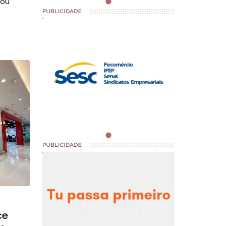
rou
s
ce