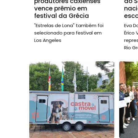
produtores caxienses
do S
vence prêmio em
naci
festival da Grécia
esco
"Estrelas de Lona" também foi
Eva D
selecionado para festival em
Érico 
Los Angeles
repre
Rio G