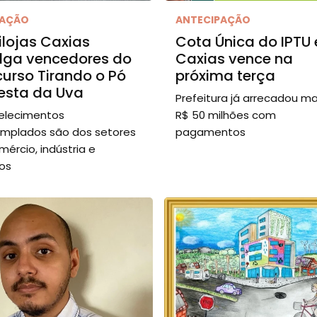
IAÇÃO
ANTECIPAÇÃO
ilojas Caxias
Cota Única do IPTU
lga vencedores do
Caxias vence na
urso Tirando o Pó
próxima terça
esta da Uva
Prefeitura já arrecadou ma
elecimentos
R$ 50 milhões com
mplados são dos setores
pagamentos
mércio, indústria e
ços