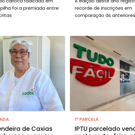
do carioca radicado em
A edição deste ano regist
upilha foi a premiada entre
recorde de inscrições em
critas
comparação às anteriore
IADA
1ª PARCELA
ndeira de Caxias
IPTU parcelado ven