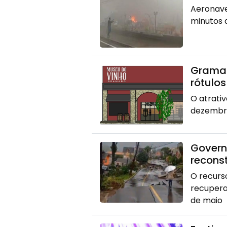
Aeronave
minutos 
Gramad
rótulos
O atrati
dezembr
Governo
recons
O recurs
recupera
de maio