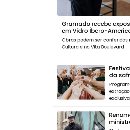
Gramado recebe exposiç
em Vidro Íbero-Americ
Obras podem ser conferidas n
Cultura e no Vita Boulevard
Festiva
da saf
Programa
extração
exclusiva
Renoma
minist