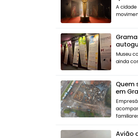
A cidade
moviment
Gramad
autogu
Museu co
ainda co
Quem s
em Gr
Empresár
acompanh
familiare
Avião 