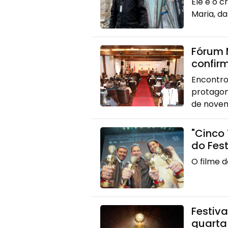
Ele é o c
Maria, d
Fórum 
confir
Encontro
protagon
de nove
"Cinco
do Fes
O filme d
Festiv
quarta