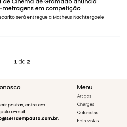
al de Cinema de Gramado anuncia
-metragens em competição
scarito será entregue a Matheus Nachtergaele
1
de
2
Conosco
Menu
Artigos
erir pautas, entre em
Charges
pelo e-mail
Colunistas
o@serraempauta.com.br
.
Entrevistas