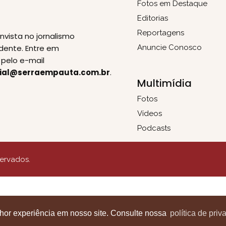
Fotos em Destaque
Editorias
E
Reportagens
invista no jornalismo
dente. Entre em
Anuncie Conosco
pelo e-mail
ial@serraempauta.com.br
.
Multimídia
Fotos
Vídeos
Podcasts
servados.
lhor experiência em nosso site. Consulte nossa
política de priv