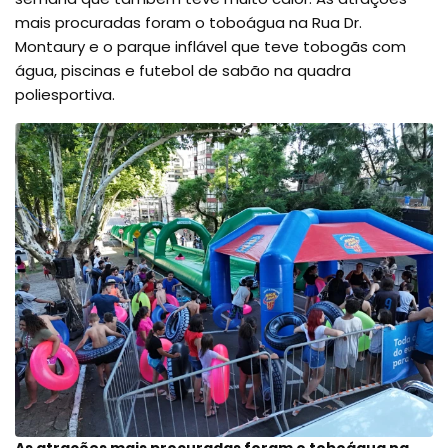
mais procuradas foram o toboágua na Rua Dr.
Montaury e o parque inflável que teve tobogãs com
água, piscinas e futebol de sabão na quadra
poliesportiva.
As atrações mais procuradas foram o toboágua na