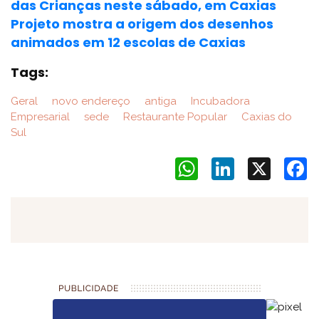
das Crianças neste sábado, em Caxias
Projeto mostra a origem dos desenhos
animados em 12 escolas de Caxias
Tags:
Geral
novo endereço
antiga
Incubadora
Empresarial
sede
Restaurante Popular
Caxias do
Sul
WhatsApp
LinkedIn
X
F