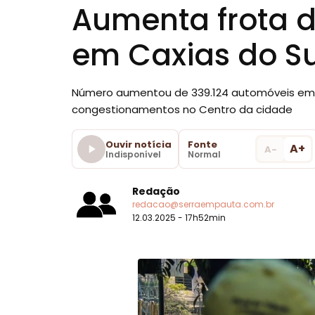
Aumenta frota d
em Caxias do Su
Número aumentou de 339.124 automóveis em 2
congestionamentos no Centro da cidade
Ouvir notícia
Fonte
A+
A-
Indisponível
Normal
Redação
redacao@serraempauta.com.br
12.03.2025 - 17h52min