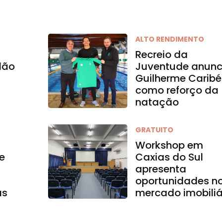
ALTO RENDIMENTO
Recreio da
dão
Juventude anunc
Guilherme Caribé
como reforço da
natação
GRATUITO
Workshop em
e
Caxias do Sul
apresenta
oportunidades n
as
mercado imobiliá