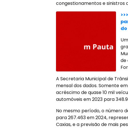
congestionamentos e sinistros d
>>
pa
do
Um 
gra
Mun
de 
Fo
A Secretaria Municipal de Trâns
mensal dos dados. Somente em
acréscimo de quase 10 mil veícul
automóveis em 2023 para 348.90
No mesmo período, o número de
para 267.463 em 2024, represe
Caxias, e a previsão de mais pe