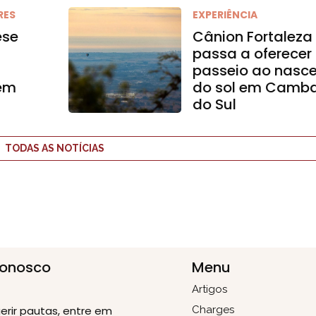
RES
EXPERIÊNCIA
ese
Cânion Fortaleza
passa a oferecer
passeio ao nasce
 em
do sol em Camb
do Sul
TODAS AS NOTÍCIAS
Conosco
Menu
Artigos
erir pautas, entre em
Charges