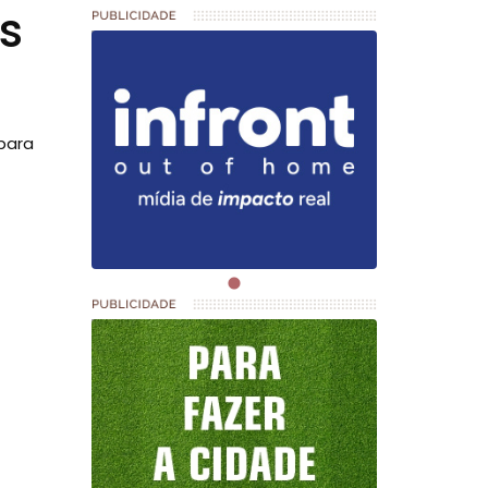
s
para