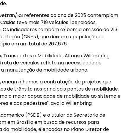
de.
o Detran/RS referentes ao ano de 2025 contemplam
Caxias teve mais 719 veículos licenciados,
. Os indicadores também exibem a emissão de 213
abilitação (CNHs), que deixam a população de
ípio em um total de 267.676.
, Transportes e Mobilidade, Alfonso Willenbring
 frota de veículos reflete na necessidade de
a a manutenção da mobilidade urbana.
o, encaminhamos a contratação de projetos que
s de trânsito nos principais pontos de mobilidade,
omo a maior capacidade de mobilidade ao sistema e
es e aos pedestres", avalia Willenbring.
Didomenico (PSDB) e o titular da Secretaria de
veram em Brasília em busca de recursos para
a da mobilidade, elencados no Plano Diretor de