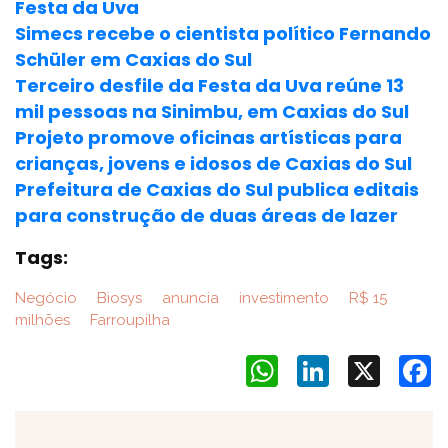
Festa da Uva
Simecs recebe o cientista político Fernando
Schüler em Caxias do Sul
Terceiro desfile da Festa da Uva reúne 13
mil pessoas na Sinimbu, em Caxias do Sul
Projeto promove oficinas artísticas para
crianças, jovens e idosos de Caxias do Sul
Prefeitura de Caxias do Sul publica editais
para construção de duas áreas de lazer
Tags:
Negócio
Biosys
anuncia
investimento
R$ 15
milhões
Farroupilha
WhatsApp
LinkedIn
X
F