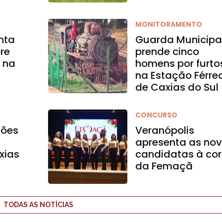
MONITORAMENTO
enta
Guarda Municipa
re
prende cinco
l na
homens por furto
na Estação Férre
de Caxias do Sul
CONCURSO
ções
Veranópolis
apresenta as no
xias
candidatas à cor
da Femaçã
TODAS AS NOTÍCIAS