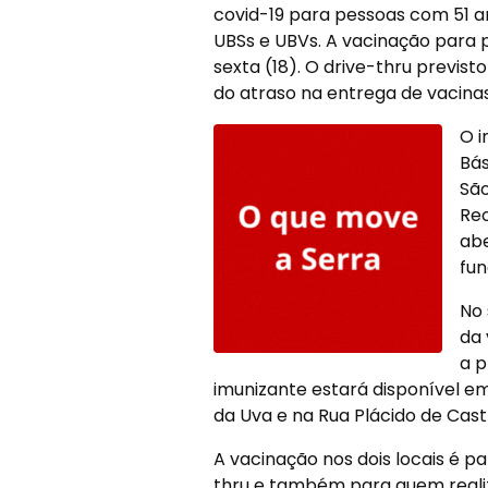
covid-19 para pessoas com 51 an
UBSs e UBVs. A vacinação para 
sexta (18). O drive-thru previst
do atraso na entrega de vacinas
O i
Bás
São
Reo
abe
fun
No 
da 
a p
imunizante estará disponível em
da Uva e na Rua Plácido de Cast
A vacinação nos dois locais é p
thru e também para quem realiz