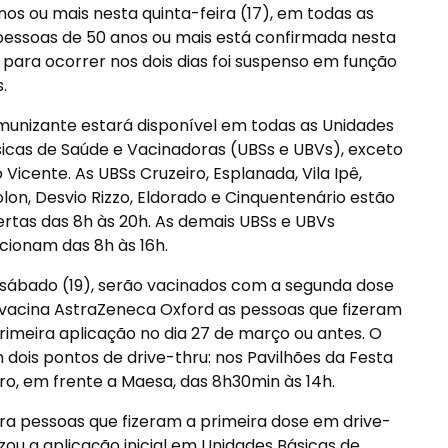
os ou mais nesta quinta-feira (17), em todas as
pessoas de 50 anos ou mais está confirmada nesta
o para ocorrer nos dois dias foi suspenso em função
.
munizante estará disponível em todas as Unidades
icas de Saúde e Vacinadoras (UBSs e UBVs), exceto
 Vicente. As UBSs Cruzeiro, Esplanada, Vila Ipê,
lon, Desvio Rizzo, Eldorado e Cinquentenário estão
rtas das 8h às 20h. As demais UBSs e UBVs
cionam das 8h às 16h.
sábado (19), serão vacinados com a segunda dose
vacina AstraZeneca Oxford as pessoas que fizeram
rimeira aplicação no dia 27 de março ou antes. O
 dois pontos de drive-thru: nos Pavilhões da Festa
ro, em frente a Maesa, das 8h30min às 14h.
ara pessoas que fizeram a primeira dose em drive-
ou a aplicação inicial em Unidades Básicas de