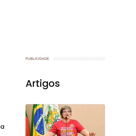
book
Artigos
la