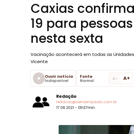
Caxias confirma
19 para pessoas
nesta sexta
Vacinação acontecerá em todas as Unidades 
Vicente
Ouvir notícia
Fonte
A+
A-
Indisponível
Normal
Redação
redacao@serraempauta.com.br
17.06.2021 - 13h37min