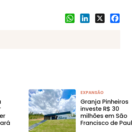
WhatsApp
LinkedIn
X
Face
EXPANSÃO
a
Granja Pinheiros
r
investe R$ 30
er
milhões em São
ará
Francisco de Pau