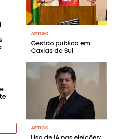
l
ARTIGO
s
Gestão pública em
a
Caxias do Sul
ve
te
ARTIGO
Uso de IA nas eleições: