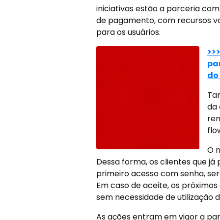
iniciativas estão a parceria c
de pagamento, com recursos vo
para os usuários.
>>
pa
do 
Tan
da
ren
flo
O n
Dessa forma, os clientes que já
primeiro acesso com senha, ser
Em caso de aceite, os próximos 
sem necessidade de utilização d
As ações entram em vigor a parti