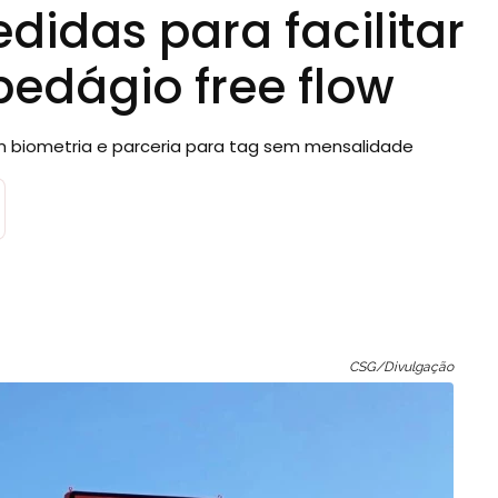
idas para facilitar
edágio free flow
om biometria e parceria para tag sem mensalidade
CSG/Divulgação