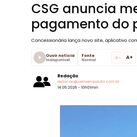
CSG anuncia med
pagamento do p
Concessionária lança novo site, aplicativo c
Ouvir notícia
Fonte
A+
A-
Indisponível
Normal
Redação
redacao@serraempauta.com.br
14.05.2026 - 10h01min