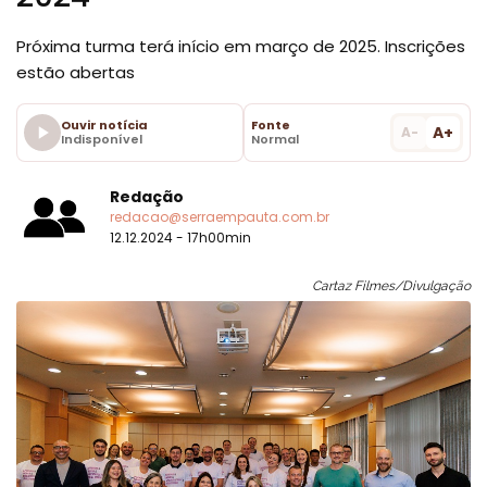
Próxima turma terá início em março de 2025. Inscrições
estão abertas
Ouvir notícia
Fonte
A+
A-
Indisponível
Normal
Redação
redacao@serraempauta.com.br
12.12.2024 - 17h00min
Cartaz Filmes/Divulgação