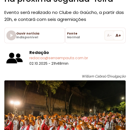
Evento será realizado no Clube do Gaúcho, a partir das
20h, e contará com seis agremiações
Ouvir notícia
Fonte
A+
A-
Indisponível
Normal
Redação
redacao@serraempauta.com.br
02.10.2025 - 21h48min
William Cabral/Divulgação