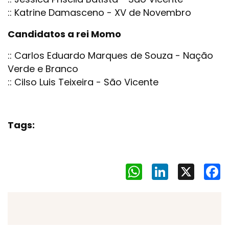
:: Katrine Damasceno - XV de Novembro
Candidatos a rei Momo
:: Carlos Eduardo Marques de Souza - Nação
Verde e Branco
:: Cilso Luis Teixeira - São Vicente
Tags:
WhatsApp
LinkedIn
X
F