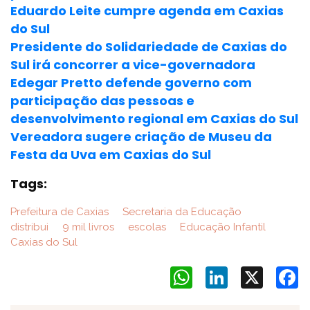
Eduardo Leite cumpre agenda em Caxias
do Sul
Presidente do Solidariedade de Caxias do
Sul irá concorrer a vice-governadora
Edegar Pretto defende governo com
participação das pessoas e
desenvolvimento regional em Caxias do Sul
Vereadora sugere criação de Museu da
Festa da Uva em Caxias do Sul
Tags:
Prefeitura de Caxias
Secretaria da Educação
distribui
9 mil livros
escolas
Educação Infantil
Caxias do Sul
WhatsApp
LinkedIn
X
F