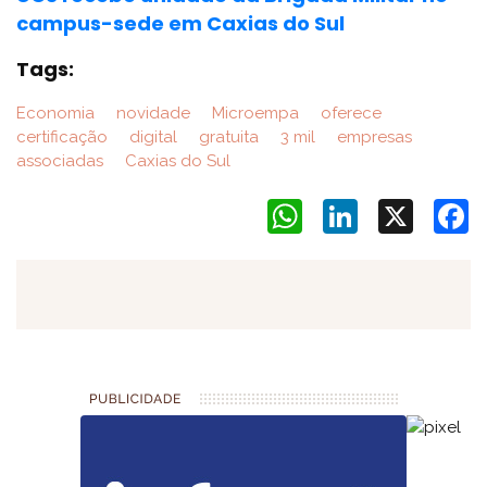
campus-sede em Caxias do Sul
Tags:
Economia
novidade
Microempa
oferece
certificação
digital
gratuita
3 mil
empresas
associadas
Caxias do Sul
WhatsApp
LinkedIn
X
F