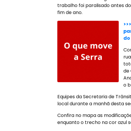
trabalho foi paralisado antes do
fim de ano.
>>
pa
do
Com
rua
tot
de 
And
o b
Equipes da Secretaria de Trânsi
local durante a manhã desta se
Confira no mapa as modificaçõe
enquanto o trecho na cor azul 