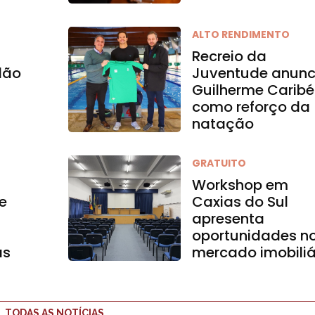
ALTO RENDIMENTO
Recreio da
dão
Juventude anunc
Guilherme Caribé
como reforço da
natação
GRATUITO
Workshop em
e
Caxias do Sul
apresenta
oportunidades n
as
mercado imobiliá
TODAS AS NOTÍCIAS