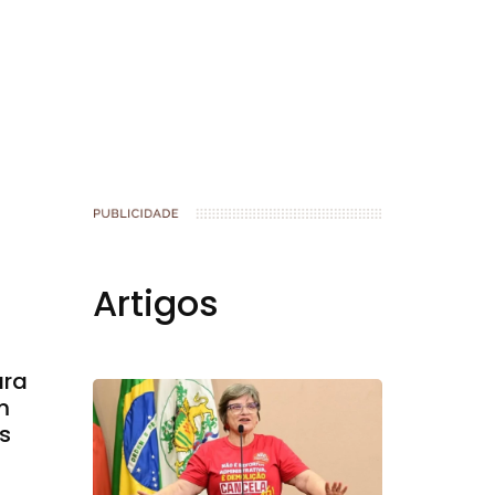
Artigos
ara
m
s