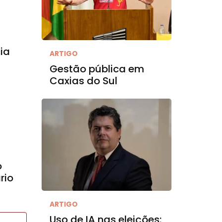
ia
ARTIGO
Gestão pública em
Caxias do Sul
o
rio
ARTIGO
Uso de IA nas eleições: