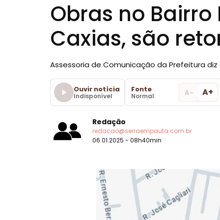
Obras no Bairro 
Caxias, são re
Assessoria de Comunicação da Prefeitura diz q
Ouvir notícia
Fonte
A+
A-
Indisponível
Normal
Redação
redacao@serraempauta.com.br
06.01.2025 - 08h40min