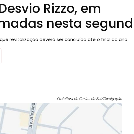
Desvio Rizzo, em
tomadas nesta segun
ue revitalização deverá ser concluída até o final do ano
Prefeitura de Caxias do Sul/Divulgação