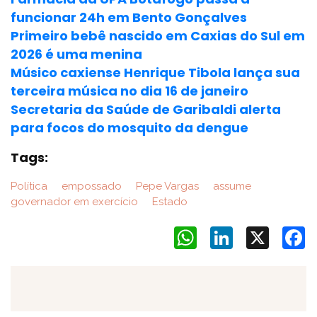
funcionar 24h em Bento Gonçalves
Primeiro bebê nascido em Caxias do Sul em
2026 é uma menina
Músico caxiense Henrique Tibola lança sua
terceira música no dia 16 de janeiro
Secretaria da Saúde de Garibaldi alerta
para focos do mosquito da dengue
Tags:
Política
empossado
Pepe Vargas
assume
governador em exercício
Estado
WhatsApp
LinkedIn
X
F