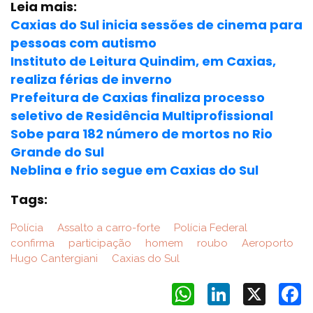
Leia mais:
Caxias do Sul inicia sessões de cinema para
pessoas com autismo
Instituto de Leitura Quindim, em Caxias,
realiza férias de inverno
Prefeitura de Caxias finaliza processo
seletivo de Residência Multiprofissional
Sobe para 182 número de mortos no Rio
Grande do Sul
Neblina e frio segue em Caxias do Sul
Tags:
Polícia
Assalto a carro-forte
Polícia Federal
confirma
participação
homem
roubo
Aeroporto
Hugo Cantergiani
Caxias do Sul
WhatsApp
LinkedIn
X
F