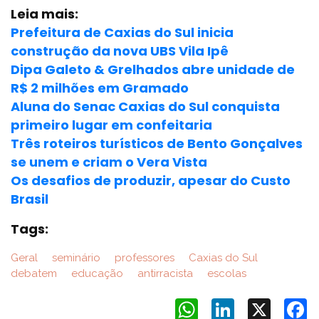
Leia mais:
Prefeitura de Caxias do Sul inicia
construção da nova UBS Vila Ipê
Dipa Galeto & Grelhados abre unidade de
R$ 2 milhões em Gramado
Aluna do Senac Caxias do Sul conquista
primeiro lugar em confeitaria
Três roteiros turísticos de Bento Gonçalves
se unem e criam o Vera Vista
Os desafios de produzir, apesar do Custo
Brasil
Tags:
Geral
seminário
professores
Caxias do Sul
debatem
educação
antirracista
escolas
WhatsApp
LinkedIn
X
F