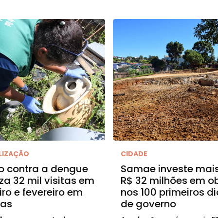
LIZAÇÃO
CIDADE
o contra a dengue
Samae investe mai
iza 32 mil visitas em
R$ 32 milhões em o
iro e fevereiro em
nos 100 primeiros d
ias
de governo