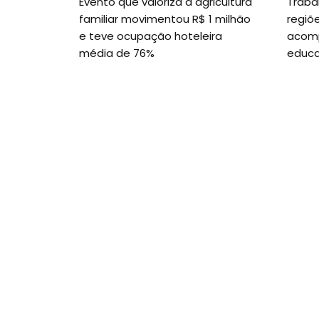
Evento que valoriza a agricultura
Traba
familiar movimentou R$ 1 milhão
regiõ
e teve ocupação hoteleira
acom
média de 76%
educa