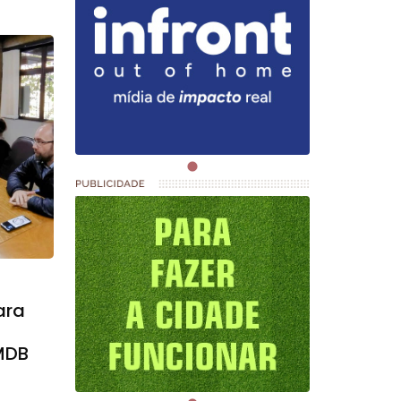
ara
MDB