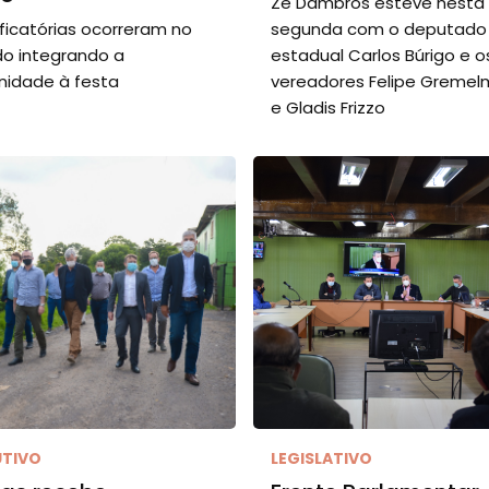
Zé Dambros esteve nesta
ificatórias ocorreram no
segunda com o deputado
o integrando a
estadual Carlos Búrigo e o
idade à festa
vereadores Felipe Gremel
e Gladis Frizzo
UTIVO
LEGISLATIVO