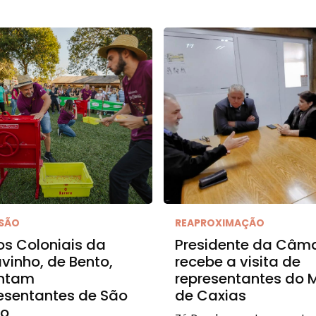
RSÃO
REAPROXIMAÇÃO
s Coloniais da
Presidente da Câm
vinho, de Bento,
recebe a visita de
ntam
representantes do 
esentantes de São
de Caxias
ro