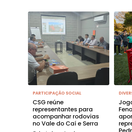
PARTICIPAÇÃO SOCIAL
DIVE
CSG reúne
Jogo
representantes para
Fena
acompanhar rodovias
apo
no Vale do Caí e Serra
repr
Ped