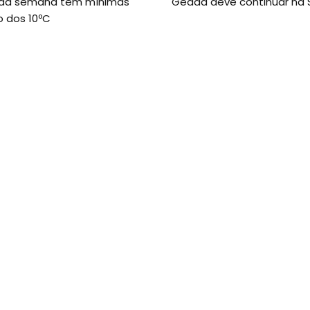
o da semana tem mínimas
Geada deve continuar na 
o dos 10ºC