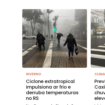
INVERNO
CLIM
Ciclone extratropical
Prev
impulsiona ar frio e
Caxi
derruba temperaturas
chu
no RS
ele