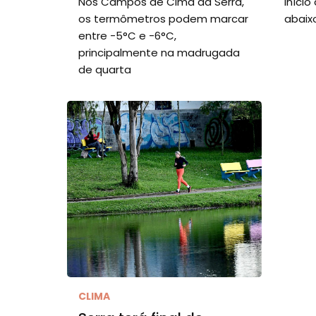
Nos Campos de Cima da Serra,
Iníci
os termômetros podem marcar
abaix
entre -5°C e -6°C,
principalmente na madrugada
de quarta
CLIMA