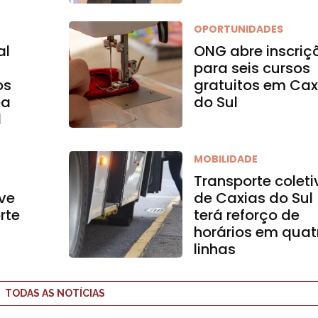
OPORTUNIDADES
al
ONG abre inscriç
para seis cursos
os
gratuitos em Cax
ea
do Sul
l
MOBILIDADE
Transporte coleti
ve
de Caxias do Sul
rte
terá reforço de
horários em quat
linhas
TODAS AS NOTÍCIAS