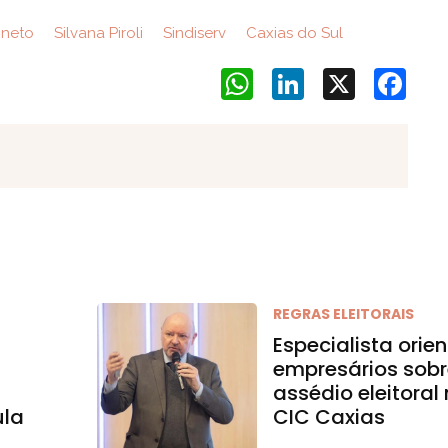
oneto
Silvana Piroli
Sindiserv
Caxias do Sul
WhatsApp
LinkedIn
X
Face
REGRAS ELEITORAIS
Especialista orie
empresários sob
assédio eleitoral
ula
CIC Caxias