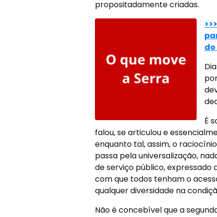
propositadamente criadas.
>>
pa
do 
Dia
por
dev
dec
É s
falou, se articulou e essencialm
enquanto tal, assim, o raciocí
passa pela universalização, na
de serviço público, expressado a
com que todos tenham o acesso 
qualquer diversidade na condiçã
Não é concebível que a segund