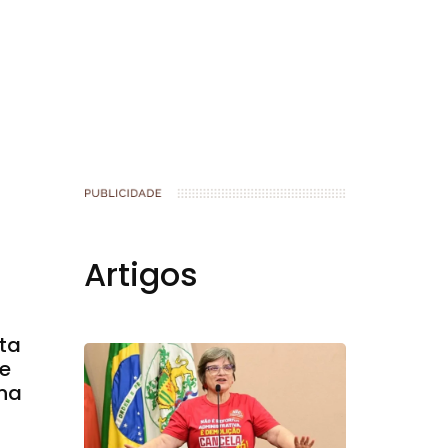
book
Artigos
nta
re
 na