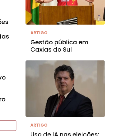
ões
ARTIGO
ias
Gestão pública em
Caxias do Sul
vo
ro
ARTIGO
Uso de IA nas eleições: