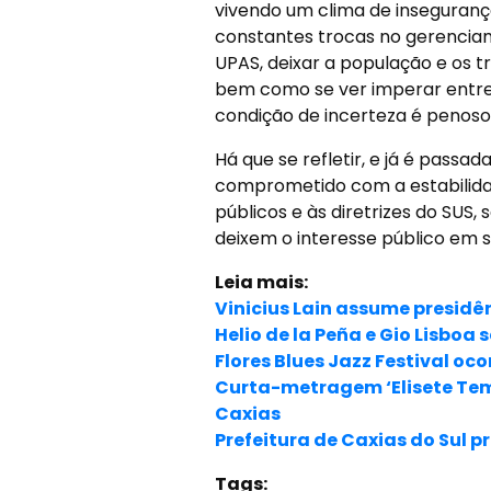
vivendo um clima de inseguranç
constantes trocas no gerenciam
UPAS, deixar a população e os t
bem como se ver imperar entre
condição de incerteza é penos
Há que se refletir, e já é passa
comprometido com a estabilidad
públicos e às diretrizes do SUS
deixem o interesse público em 
Leia mais:
Vinicius Lain assume presidên
Helio de la Peña e Gio Lisbo
Flores Blues Jazz Festival oc
Curta-metragem ‘Elisete Tem
Caxias
Prefeitura de Caxias do Sul 
Tags: