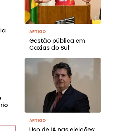
ia
ARTIGO
Gestão pública em
Caxias do Sul
o
rio
ARTIGO
Uso de IA nas eleições: