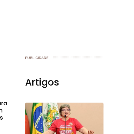
Artigos
ara
m
s