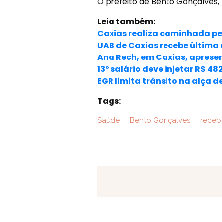
O prefeito de Bento Gonçalves, 
Leia também:
Caxias realiza caminhada pel
UAB de Caxias recebe última 
Ana Rech, em Caxias, aprese
13º salário deve injetar R$ 4
EGR limita trânsito na alça 
Tags:
Saúde
Bento Gonçalves
receb