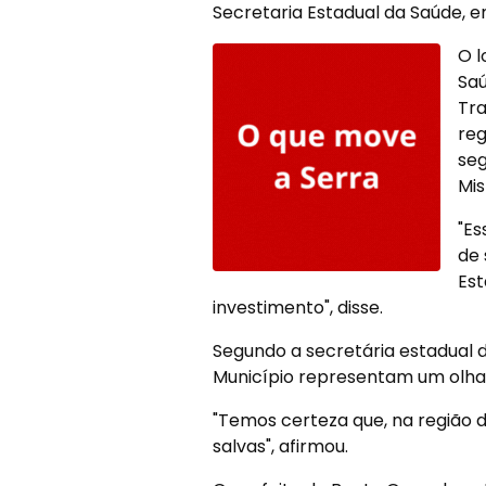
Secretaria Estadual da Saúde, e
O l
Saú
Tra
reg
seg
Mis
"Es
de 
Est
investimento", disse.
Segundo a secretária estadual 
Município representam um olhar
"Temos certeza que, na região da
salvas", afirmou.