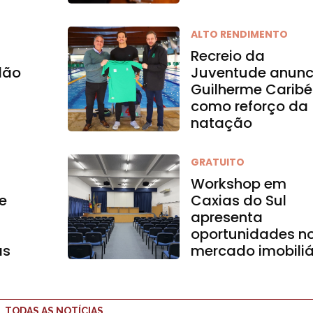
ALTO RENDIMENTO
Recreio da
dão
Juventude anunc
Guilherme Caribé
como reforço da
natação
GRATUITO
Workshop em
e
Caxias do Sul
apresenta
oportunidades n
as
mercado imobiliá
TODAS AS NOTÍCIAS