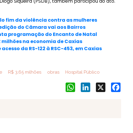
Diogo Siqueira (PSDB), também participou do ato.
o fim da violência contra as mulheres
edição do Câmara vai aos Bairros
nta programação do Encanto de Natal
82 milhões na economia de Caxias
de acesso da RS-122 à RSC-453, em Caxias
e
R$ 3,65 milhões
obras
Hospital Público
WhatsApp
LinkedIn
X
Face