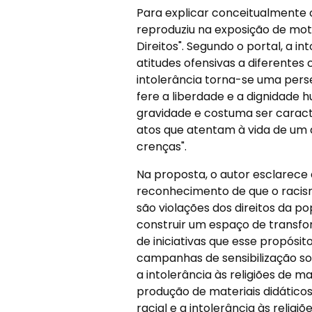
Para explicar conceitualmente o 
reproduziu na exposição de mot
Direitos". Segundo o portal, a in
atitudes ofensivas a diferentes 
intolerância torna-se uma pers
fere a liberdade e a dignidade 
gravidade e costuma ser caract
atos que atentam à vida de u
crenças".
Na proposta, o autor esclarece 
reconhecimento de que o racismo
são violações dos direitos da 
construir um espaço de transfor
de iniciativas que esse propósi
campanhas de sensibilização sob
a intolerância às religiões de ma
produção de materiais didático
racial e a intolerância às relig