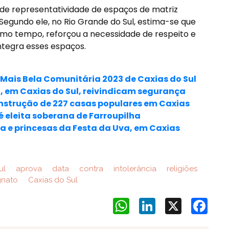
de representatividade de espaços de matriz
 Segundo ele, no Rio Grande do Sul, estima-se que
esmo tempo, reforçou a necessidade de respeito e
ntegra esses espaços.
 Mais Bela Comunitária 2023 de Caxias do Sul
 em Caxias do Sul, reivindicam segurança
nstrução de 227 casas populares em Caxias
é eleita soberana de Farroupilha
a e princesas da Festa da Uva, em Caxias
ul
aprova
data
contra
intolerância
religiões
gnato
Caxias do Sul
WhatsApp
LinkedIn
X
Face