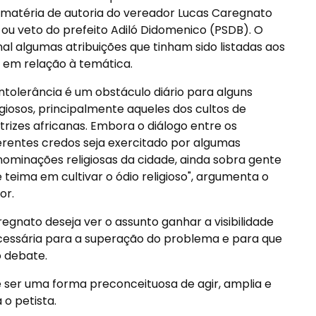
 A matéria de autoria do vereador Lucas Caregnato
ou veto do prefeito Adiló Didomenico (PSDB). O
inal algumas atribuições que tinham sido listadas aos
o em relação à temática.
intolerância é um obstáculo diário para alguns
igiosos, principalmente aqueles dos cultos de
rizes africanas. Embora o diálogo entre os
erentes credos seja exercitado por algumas
ominações religiosas da cidade, ainda sobra gente
 teima em cultivar o ódio religioso", argumenta o
or.
egnato deseja ver o assunto ganhar a visibilidade
essária para a superação do problema e para que
 debate.
de ser uma forma preconceituosa de agir, amplia e
a o petista.