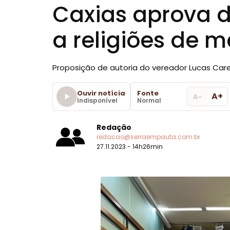
Caxias aprova d
a religiões de m
Proposição de autoria do vereador Lucas Car
Ouvir notícia
Fonte
A+
A-
Indisponível
Normal
Redação
redacao@serraempauta.com.br
27.11.2023 - 14h26min