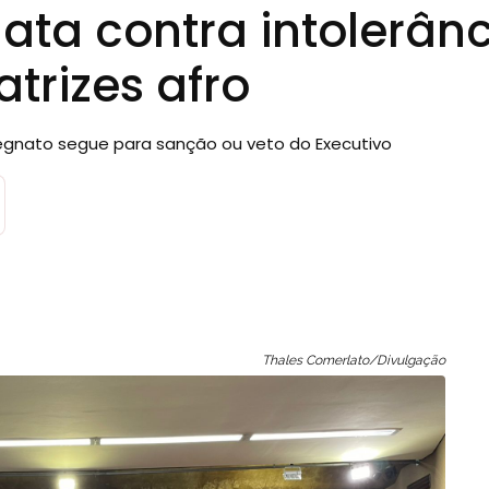
ata contra intolerân
atrizes afro
egnato segue para sanção ou veto do Executivo
Thales Comerlato/Divulgação