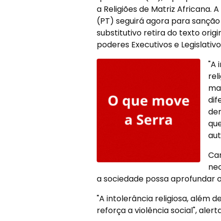
a Religiões de Matriz Africana.
(PT) seguirá agora para sanção 
substitutivo retira do texto orig
poderes Executivos e Legislativ
"A 
rel
mat
dif
den
que
aut
Car
nec
a sociedade possa aprofundar o
"A intolerância religiosa, além 
reforça a violência social", alert