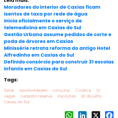
Leia mais:
Moradores do interior de Caxias ficam
isentos de taxa por rede de água
Inicia oficialmente o serviço de
telemedicina em Caxias do Sul
Gestão Urbana assume pedidos de corte e
poda de árvores em Caxias
Minissérie retrata reforma do antigo Hotel
Alfredinho em Caxias do Sul
Definido consórcio para construir 31 escolas
infantis em Caxias do Sul
Tags:
Geral
oportunidades
concurso
Codeca
72
vagas
cadastro reserva
inscrições
16 de julho
Caxias do Sul
WhatsApp
LinkedIn
X
F