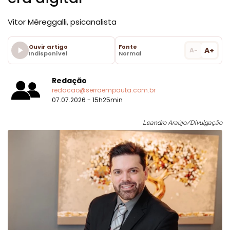
Vitor Mêreggalli, psicanalista
Ouvir artigo
Fonte
A+
A-
Indisponível
Normal
Redação
redacao@serraempauta.com.br
07.07.2026 - 15h25min
Leandro Araújo/Divulgação