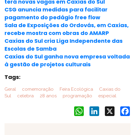
terá novas vagas em Caxias do Sul
CSG anuncia medidas para facilitar
pagamento do pedágio free flow
Sala de Exposições do Ordovás, em Caxias,
recebe mostra com obras do AMARP
Caxias do Sul cria Liga Independente das
Escolas de Samba
Caxias do Sul ganha nova empresa voltada
à gestão de projetos culturais
Tags:
Geral
comemoração
Feira Ecológica
Caxias do
Sul
celebra
28 anos
programação
especial
WhatsApp
LinkedIn
X
F