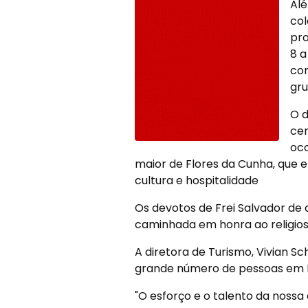
Alé
col
pro
8 a
con
gru
O d
cen
oco
maior de Flores da Cunha, que e
cultura e hospitalidade
Os devotos de Frei Salvador de 
caminhada em honra ao religios
A diretora de Turismo, Vivian S
grande número de pessoas em F
"O esforço e o talento da nos