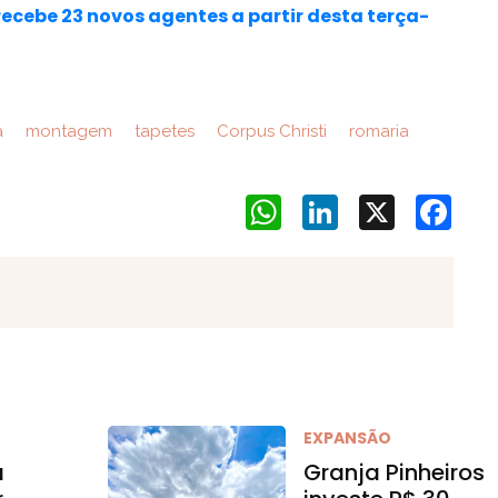
ecebe 23 novos agentes a partir desta terça-
a
montagem
tapetes
Corpus Christi
romaria
WhatsApp
LinkedIn
X
Face
EXPANSÃO
a
Granja Pinheiros