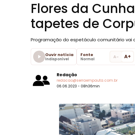
Flores da Cunh
tapetes de Corp
Programação do espetáculo comunitário vai de
Ouvir notícia
Fonte
A+
A-
Indisponível
Normal
Redação
redacao@serraempauta.com.br
06.06.2023 - 08h36min