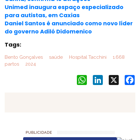
Unimed inaugura espaço especializado
para autistas, em Caxias
Daniel Santos é anunciado como novo líder
do governo Adiló Didomenico
Tags:
Bento Gonçalves
saúde
Hospital Tacchini
1.668
partos
2024
WhatsApp
LinkedIn
X
F