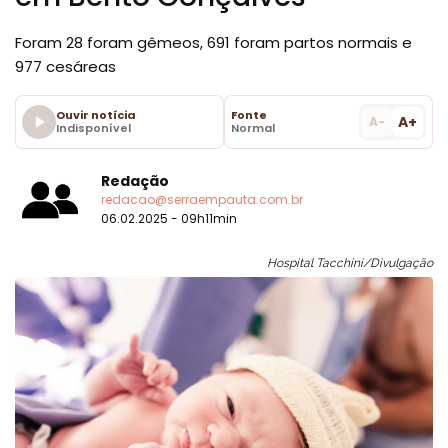
Foram 28 foram gêmeos, 691 foram partos normais e
977 cesáreas
Ouvir notícia
Fonte
A+
A-
Indisponível
Normal
Redação
redacao@serraempauta.com.br
06.02.2025 - 09h11min
Hospital Tacchini/Divulgação