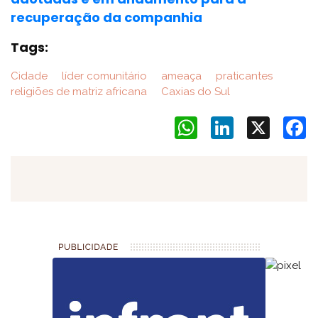
recuperação da companhia
Tags:
Cidade
líder comunitário
ameaça
praticantes
religiões de matriz africana
Caxias do Sul
WhatsApp
LinkedIn
X
F