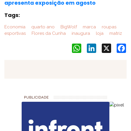
apresenta exposição em agosto
Tags:
Economia
quarto ano
BigWolf
marca
roupas
esportivas
Flores da Cunha
inaugura
loja
matriz
WhatsApp
LinkedIn
X
F