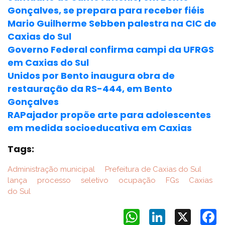
Gonçalves, se prepara para receber fiéis
Mario Guilherme Sebben palestra na CIC de
Caxias do Sul
Governo Federal confirma campi da UFRGS
em Caxias do Sul
Unidos por Bento inaugura obra de
restauração da RS-444, em Bento
Gonçalves
RAPajador propõe arte para adolescentes
em medida socioeducativa em Caxias
Tags:
Administração municipal
Prefeitura de Caxias do Sul
lança
processo
seletivo
ocupação
FGs
Caxias
do Sul
WhatsApp
LinkedIn
X
F