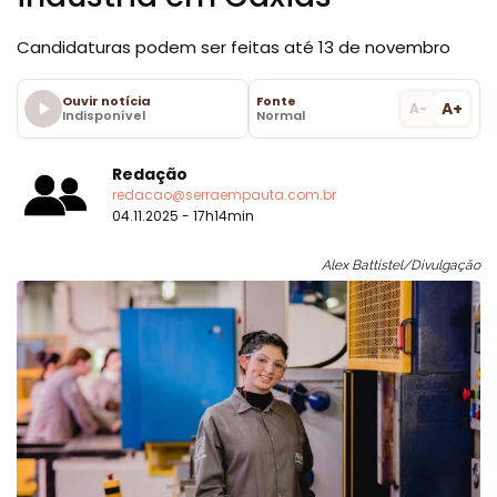
Candidaturas podem ser feitas até 13 de novembro
Ouvir notícia
Fonte
A+
A-
Indisponível
Normal
Redação
redacao@serraempauta.com.br
04.11.2025 - 17h14min
Alex Battistel/Divulgação