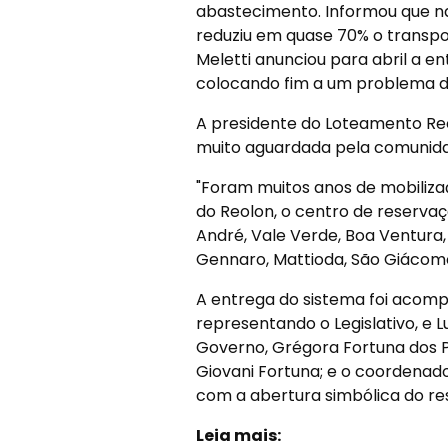
abastecimento. Informou que n
reduziu em quase 70% o transpo
Meletti anunciou para abril a ent
colocando fim a um problema d
A presidente do Loteamento Reol
muito aguardada pela comunidad
"Foram muitos anos de mobiliza
do Reolon, o centro de reserv
André, Vale Verde, Boa Ventura,
Gennaro, Mattioda, São Giácomo
A entrega do sistema foi acomp
representando o Legislativo, e L
Governo, Grégora Fortuna dos P
Giovani Fortuna; e o coordenado
com a abertura simbólica do res
Leia mais: