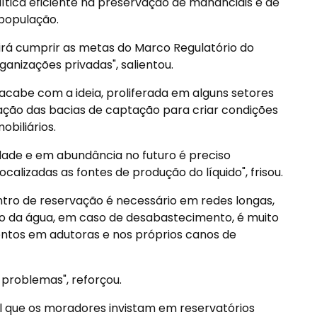
lítica eficiente na preservação de mananciais e de
população.
rá cumprir as metas do Marco Regulatório do
anizações privadas", salientou.
cabe com a ideia, proliferada em alguns setores
ação das bacias de captação para criar condições
biliários.
idade e em abundância no futuro é preciso
calizadas as fontes de produção do líquido", frisou.
ntro de reservação é necessário em redes longas,
no da água, em caso de desabastecimento, é muito
ntos em adutoras e nos próprios canos de
 problemas", reforçou.
 que os moradores invistam em reservatórios