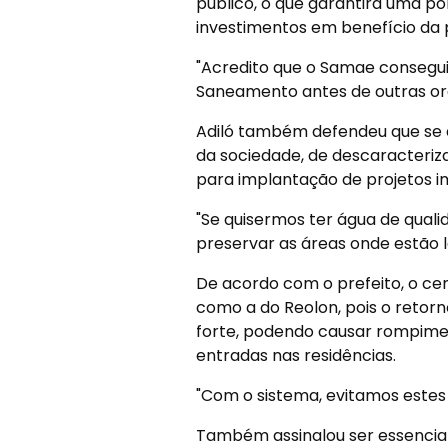
público, o que garantirá uma po
investimentos em benefício da 
"Acredito que o Samae consegui
Saneamento antes de outras org
Adiló também defendeu que se a
da sociedade, de descaracteriz
para implantação de projetos imo
"Se quisermos ter água de qual
preservar as áreas onde estão lo
De acordo com o prefeito, o ce
como a do Reolon, pois o retor
forte, podendo causar rompime
entradas nas residências.
"Com o sistema, evitamos estes
Também assinalou ser essencial