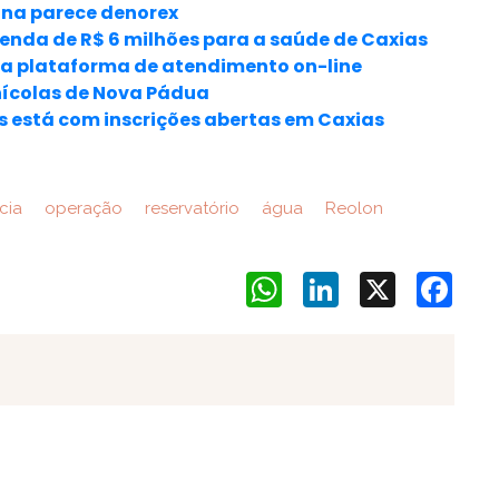
ana parece denorex
nda de R$ 6 milhões para a saúde de Caxias
ha plataforma de atendimento on-line
nícolas de Nova Pádua
s está com inscrições abertas em Caxias
cia
operação
reservatório
água
Reolon
WhatsApp
LinkedIn
X
Face