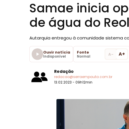
Samae inicia op
de água do Reo
Autarquia entregou à comunidade sistema com
Ouvir notícia
Fonte
A+
A-
Indisponível
Normal
Redação
redacao@serraempauta.com.br
13.02.2023 - 09h12min