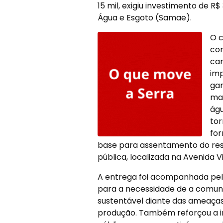
15 mil, exigiu investimento de R
Água e Esgoto (Samae).
O c
con
car
imp
gar
man
águ
tor
for
base para assentamento do res
pública, localizada na Avenida 
A entrega foi acompanhada pelo
para a necessidade de a comun
sustentável diante das ameaças
produção. Também reforçou a 