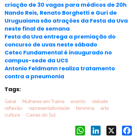
criação de 30 vagas para médicos de 20h
Nando Reis, Renato Borghetti e Guri de
Uruguaiana são atrações da Festa da Uva
neste final de semana
Festa da Uva entrega a premiação do
concurso de uvas neste sábado
Cetec Fundamental é inaugurado no
campus-sede da UCS
Antonio Feldmann realiza tratamento
contra a pneumonia
Tags:
Geral
Mulheres em Trama
evento
debate
reflexão
representatividade
feminina
arte
cultura
Caxias do Sul
WhatsApp
LinkedIn
X
F