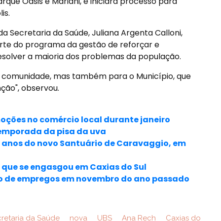
que Oásis e Mariani, e iniciará processo para
is.
a Secretaria da Saúde, Juliana Argenta Calloni,
rte do programa da gestão de reforçar e
resolver a maioria dos problemas da população.
a comunidade, mas também para o Município, que
nção", observou.
oções no comércio local durante janeiro
temporada da pisa da uva
0 anos do novo Santuário de Caravaggio, em
 que se engasgou em Caxias do Sul
ivo de empregos em novembro do ano passado
retaria da Saúde
nova
UBS
Ana Rech
Caxias do