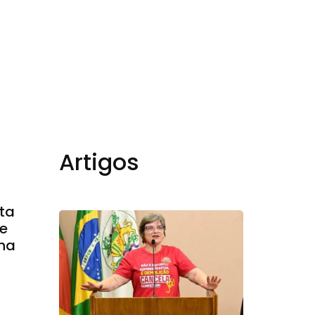
book
Artigos
nta
re
 na