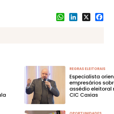
WhatsApp
LinkedIn
X
Face
REGRAS ELEITORAIS
Especialista orie
empresários sob
assédio eleitoral
ula
CIC Caxias
OPORTUNIDADES