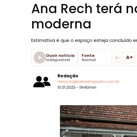
Ana Rech terá 
moderna
Estimativa é que o espaço esteja concluído e
Ouvir notícia
Fonte
A+
A-
Indisponível
Normal
Redação
redacao@serraempauta.com.br
13.01.2023 - 11h40min