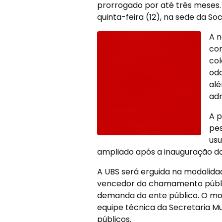
prorrogado por até três meses. 
quinta-feira (12), na sede da S
A n
con
col
odo
alé
adm
A p
pes
usu
ampliado após a inauguração d
A UBS será erguida na modalidad
vencedor do chamamento públi
demanda do ente público. O mode
equipe técnica da Secretaria Mu
públicos.