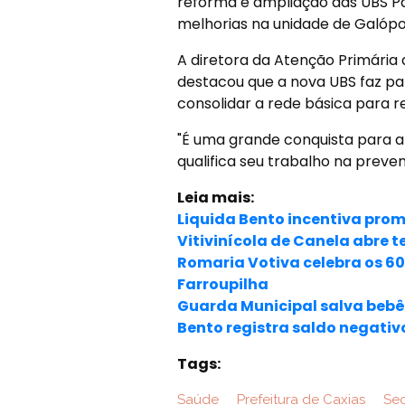
reforma e ampliação das UBS Par
melhorias na unidade de Galópol
A diretora da Atenção Primária d
destacou que a nova UBS faz pa
consolidar a rede básica para 
"É uma grande conquista para 
qualifica seu trabalho na preve
Leia mais:
Liquida Bento incentiva prom
Vitivinícola de Canela abre 
Romaria Votiva celebra os 6
Farroupilha
Guarda Municipal salva bebê
Bento registra saldo negat
Tags:
Saúde
Prefeitura de Caxias
Sec