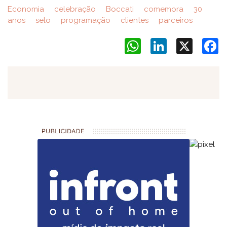
Economia
celebração
Boccati
comemora
30
anos
selo
programação
clientes
parceiros
WhatsApp
LinkedIn
X
F