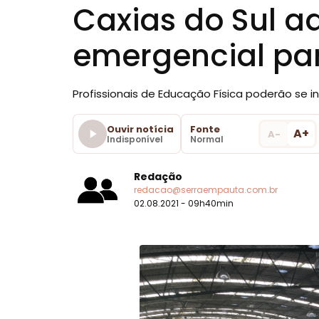
Caxias do Sul ad
emergencial par
Profissionais de Educação Física poderão se i
Ouvir notícia
Fonte
A+
A-
Indisponível
Normal
Redação
redacao@serraempauta.com.br
02.08.2021 - 09h40min