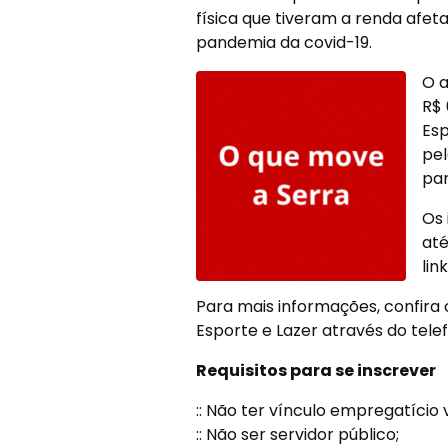
física que tiveram a renda afet
pandemia da covid-19.
O a
R$ 
Esp
pel
par
Os 
até
lin
Para mais informações, confira
Esporte e Lazer através do tele
Requisitos para se inscrever
:: Não ter vínculo empregatício 
:: Não ser servidor público;