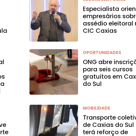
Especialista orie
empresários sob
assédio eleitoral
ula
CIC Caxias
OPORTUNIDADES
al
ONG abre inscriç
para seis cursos
os
gratuitos em Cax
ea
do Sul
l
MOBILIDADE
Transporte coleti
ve
de Caxias do Sul
rte
terá reforço de