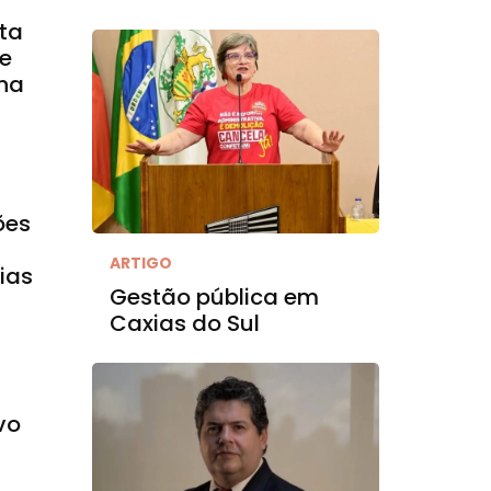
nta
re
 na
ões
ARTIGO
ias
Gestão pública em
Caxias do Sul
vo