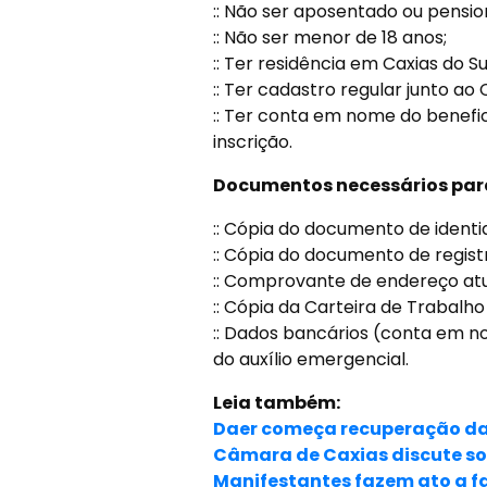
:: Não ser aposentado ou pension
:: Não ser menor de 18 anos;
:: Ter residência em Caxias do Su
:: Ter cadastro regular junto ao
:: Ter conta em nome do benefici
inscrição.
Documentos necessários para
:: Cópia do documento de identi
:: Cópia do documento de regist
:: Comprovante de endereço atu
:: Cópia da Carteira de Trabalho 
:: Dados bancários (conta em no
do auxílio emergencial.
Leia também:
Daer começa recuperação da 
Câmara de Caxias discute sob
Manifestantes fazem ato a fa