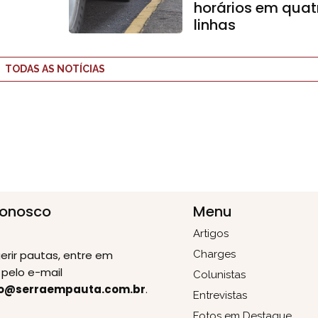
horários em quat
linhas
TODAS AS NOTÍCIAS
Conosco
Menu
Artigos
erir pautas, entre em
Charges
pelo e-mail
Colunistas
o@serraempauta.com.br
.
Entrevistas
Fotos em Destaque