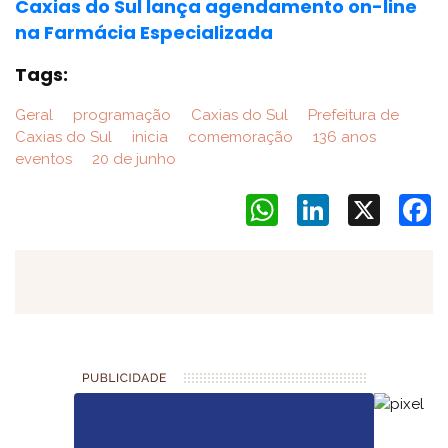
Caxias do Sul lança agendamento on-line
na Farmácia Especializada
Tags:
Geral
programação
Caxias do Sul
Prefeitura de
Caxias do Sul
inicia
comemoração
136 anos
eventos
20 de junho
WhatsApp
LinkedIn
X
F