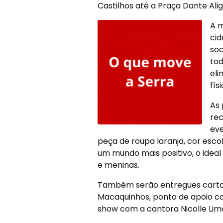
Castilhos até a Praça Dante Ali
A m
cid
soc
tod
eli
fís
As 
rec
eve
peça de roupa laranja, cor esco
um mundo mais positivo, o ideal
e meninas.
Também serão entregues cartaze
Macaquinhos, ponto de apoio co
show com a cantora Nicolle Lim