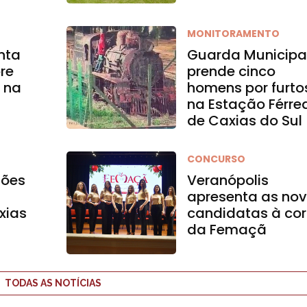
MONITORAMENTO
enta
Guarda Municipa
re
prende cinco
l na
homens por furto
na Estação Férre
de Caxias do Sul
CONCURSO
ções
Veranópolis
apresenta as no
xias
candidatas à cor
da Femaçã
TODAS AS NOTÍCIAS