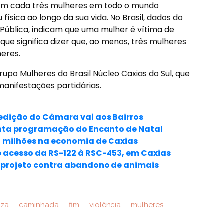
em cada três mulheres em todo o mundo
física ao longo da sua vida. No Brasil, dados do
 Pública, indicam que uma mulher é vítima de
 que significa dizer que, ao menos, três mulheres
eres.
upo Mulheres do Brasil Núcleo Caxias do Sul, que
anifestações partidárias.
edição do Câmara vai aos Bairros
nta programação do Encanto de Natal
82 milhões na economia de Caxias
de acesso da RS-122 à RSC-453, em Caxias
 projeto contra abandono de animais
iza
caminhada
fim
violência
mulheres