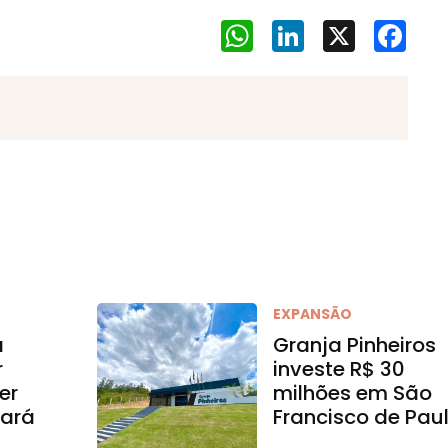
WhatsApp
LinkedIn
X
Face
EXPANSÃO
a
Granja Pinheiros
r
investe R$ 30
er
milhões em São
ará
Francisco de Pau