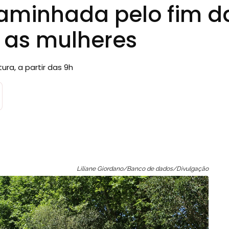
caminhada pelo fim d
a as mulheres
ura, a partir das 9h
Liliane Giordano/Banco de dados/Divulgação