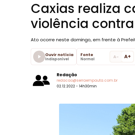
Caxias realiza 
violência contr
Ato ocorre neste domingo, em frente à Prefeit
Ouvir notícia
Fonte
A+
A-
Indisponível
Normal
Redação
redacao@serraempauta.com.br
02.12.2022 - 14h30min