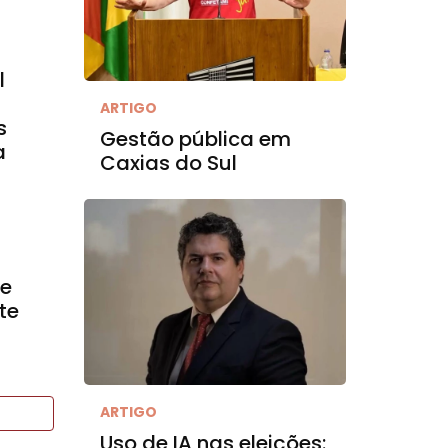
l
ARTIGO
s
Gestão pública em
a
Caxias do Sul
ve
te
ARTIGO
Uso de IA nas eleições: