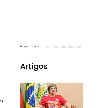
book
Artigos
la