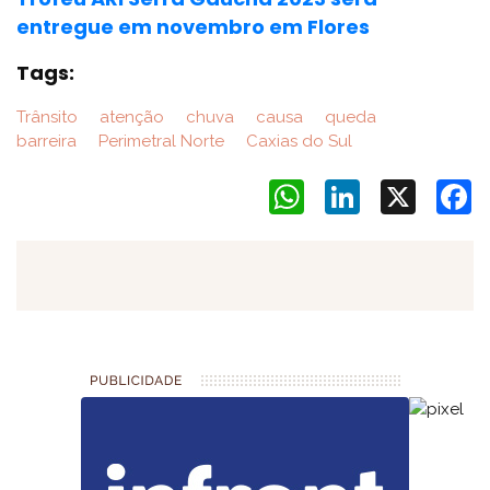
entregue em novembro em Flores
Tags:
Trânsito
atenção
chuva
causa
queda
barreira
Perimetral Norte
Caxias do Sul
WhatsApp
LinkedIn
X
F