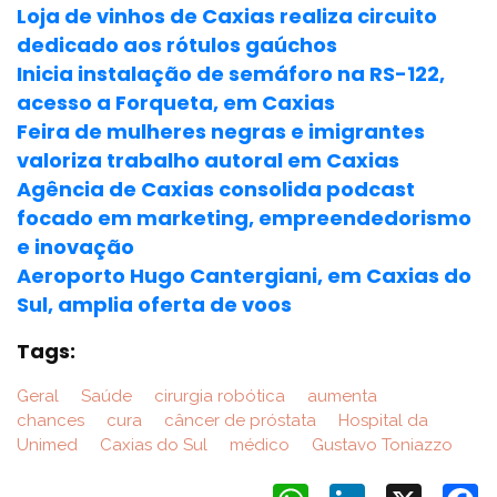
Loja de vinhos de Caxias realiza circuito
dedicado aos rótulos gaúchos
Inicia instalação de semáforo na RS-122,
acesso a Forqueta, em Caxias
Feira de mulheres negras e imigrantes
valoriza trabalho autoral em Caxias
Agência de Caxias consolida podcast
focado em marketing, empreendedorismo
e inovação
Aeroporto Hugo Cantergiani, em Caxias do
Sul, amplia oferta de voos
Tags:
Geral
Saúde
cirurgia robótica
aumenta
chances
cura
câncer de próstata
Hospital da
Unimed
Caxias do Sul
médico
Gustavo Toniazzo
WhatsApp
LinkedIn
X
F