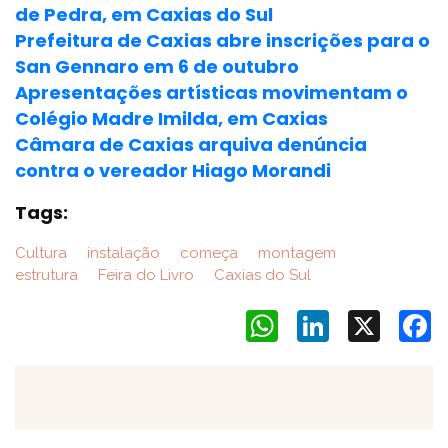
de Pedra, em Caxias do Sul
Prefeitura de Caxias abre inscrições para o
San Gennaro em 6 de outubro
Apresentações artísticas movimentam o
Colégio Madre Imilda, em Caxias
Câmara de Caxias arquiva denúncia
contra o vereador Hiago Morandi
Tags:
Cultura
instalação
começa
montagem
estrutura
Feira do Livro
Caxias do Sul
WhatsApp
LinkedIn
X
F