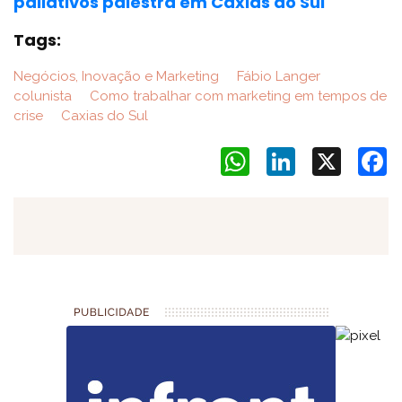
paliativos palestra em Caxias do Sul
Tags:
Negócios, Inovação e Marketing
Fábio Langer
colunista
Como trabalhar com marketing em tempos de
crise
Caxias do Sul
WhatsApp
LinkedIn
X
F