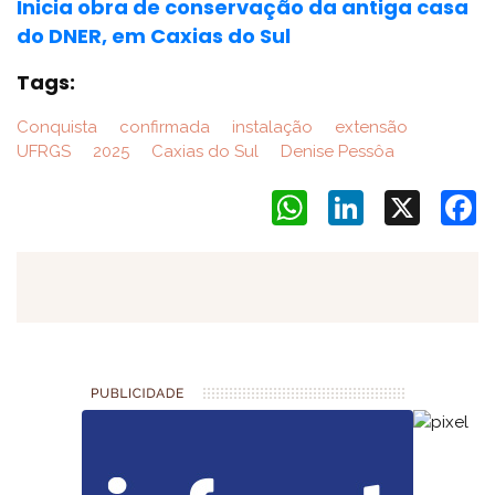
Inicia obra de conservação da antiga casa
do DNER, em Caxias do Sul
Tags:
Conquista
confirmada
instalação
extensão
UFRGS
2025
Caxias do Sul
Denise Pessôa
WhatsApp
LinkedIn
X
F