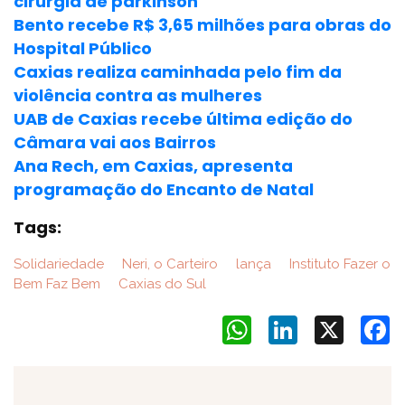
cirurgia de parkinson
Bento recebe R$ 3,65 milhões para obras do
Hospital Público
Caxias realiza caminhada pelo fim da
violência contra as mulheres
UAB de Caxias recebe última edição do
Câmara vai aos Bairros
Ana Rech, em Caxias, apresenta
programação do Encanto de Natal
Tags:
Solidariedade
Neri, o Carteiro
lança
Instituto Fazer o
Bem Faz Bem
Caxias do Sul
WhatsApp
LinkedIn
X
F