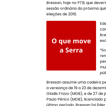
Bressan, hoje no PTB, que dever
sessão ordinária da próxima qui
eleições de 2016.
Eds
can
lic
ex
“So
rem
pe
mui
púb
Bressan assume uma cadeira pela
a vereança de 19 a 23 de dezemb
Gladis Frizzo (MDB), e de 27 de 
Paulo Périco (MDB), licenciado 
último período, Bressan foi líde