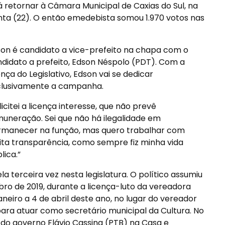
á retornar à Câmara Municipal de Caxias do Sul, na
nta (22). O então emedebista somou 1.970 votos nas
on é candidato a vice-prefeito na chapa com o
didato a prefeito, Edson Néspolo (PDT). Com a
ença do Legislativo, Edson vai se dedicar
clusivamente a campanha.
licitei a licença interesse, que não prevê
uneração. Sei que não há ilegalidade em
rmanecer na função, mas quero trabalhar com
ta transparência, como sempre fiz minha vida
lica.”
 terceira vez nesta legislatura. O político assumiu
ro de 2019, durante a licença-luto da vereadora
janeiro a 4 de abril deste ano, no lugar do vereador
para atuar como secretário municipal da Cultura. No
r do governo Flávio Cassina (PTB) na Casa e