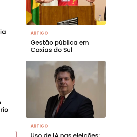
ia
ARTIGO
Gestão pública em
Caxias do Sul
o
rio
ARTIGO
Uso de IA nas eleições: