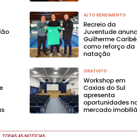
ALTO RENDIMENTO
Recreio da
dão
Juventude anunc
Guilherme Caribé
como reforço da
natação
GRATUITO
Workshop em
e
Caxias do Sul
apresenta
oportunidades n
as
mercado imobiliá
TODAS AS NOTÍCIAS