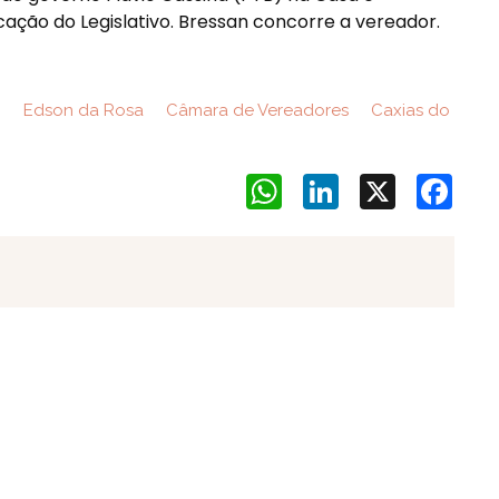
ação do Legislativo. Bressan concorre a vereador.
o
Edson da Rosa
Câmara de Vereadores
Caxias do
WhatsApp
LinkedIn
X
Face