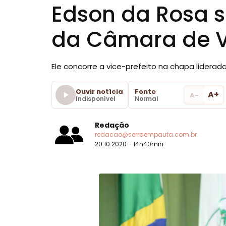
Edson da Rosa s
da Câmara de V
Ele concorre a vice-prefeito na chapa liderad
Ouvir notícia
Fonte
A+
A-
Indisponível
Normal
Redação
redacao@serraempauta.com.br
20.10.2020 - 14h40min