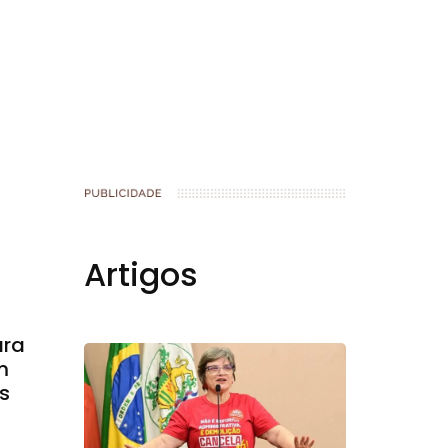
Artigos
ara
m
s