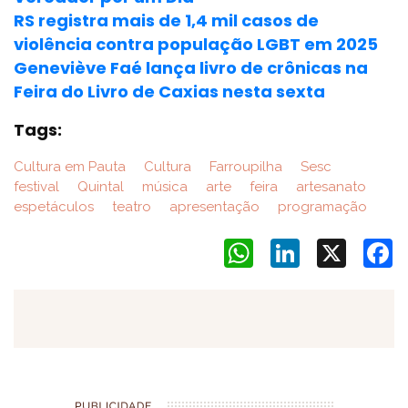
RS registra mais de 1,4 mil casos de
violência contra população LGBT em 2025
Geneviève Faé lança livro de crônicas na
Feira do Livro de Caxias nesta sexta
Tags:
Cultura em Pauta
Cultura
Farroupilha
Sesc
festival
Quintal
música
arte
feira
artesanato
espetáculos
teatro
apresentação
programação
WhatsApp
LinkedIn
X
F