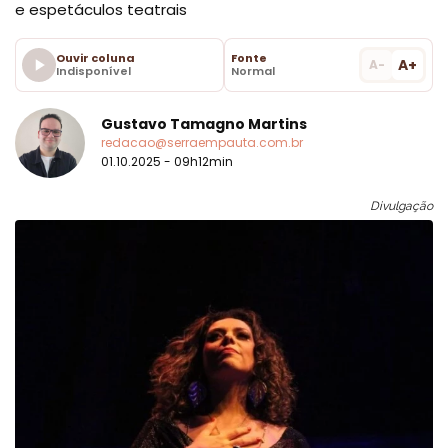
e espetáculos teatrais
Ouvir coluna
Fonte
A+
A-
Indisponível
Normal
Gustavo Tamagno Martins
redacao@serraempauta.com.br
01.10.2025 - 09h12min
Divulgação