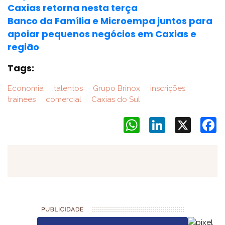
Caxias retorna nesta terça
Banco da Família e Microempa juntos para
apoiar pequenos negócios em Caxias e
região
Tags:
Economia
talentos
Grupo Brinox
inscrições
trainees
comercial
Caxias do Sul
WhatsApp
LinkedIn
X
F