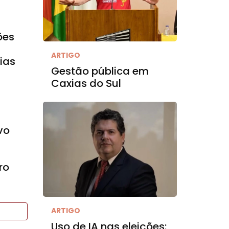
ões
ARTIGO
ias
Gestão pública em
Caxias do Sul
vo
ro
ARTIGO
Uso de IA nas eleições: