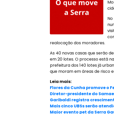
Mor
cid
No 
num
vis
com
realocação dos moradores.
As 40 novas casas que serão des
em 20 lotes. O processo está na
prefeitura dos 140 lotes já urba
que moram em áreas de risco e 
Leia mais:
Flores da Cunha promove o Fe
Diretor-presidente do Samae,
Garibaldi registra crescime
Mais cinco UBSs serão atend
Maior evento pet da Serra Gaú