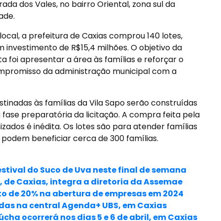
ada dos Vales, no bairro Oriental, zona sul da
ade.
local, a prefeitura de Caxias comprou 140 lotes,
 investimento de R$15,4 milhões. O objetivo da
ita foi apresentar a área às famílias e reforçar o
promisso da administração municipal com a
tinadas às famílias da Vila Sapo serão construídas
 fase preparatória da licitação. A compra feita pela
nizados é inédita. Os lotes são para atender famílias
podem beneficiar cerca de 300 famílias.
stival do Suco de Uva neste final de semana
 de Caxias, integra a diretoria da Assemae
nto de 20% na abertura de empresas em 2024
idas na central Agenda+ UBS, em Caxias
cha ocorrerá nos dias 5 e 6 de abril, em Caxias