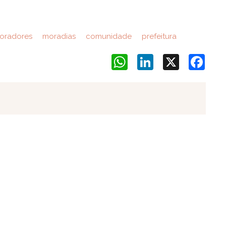
radores
moradias
comunidade
prefeitura
WhatsApp
LinkedIn
X
Face