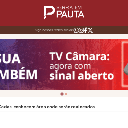
Siga nossas redes sociais
 Caxias, conhecem área onde serão realocados