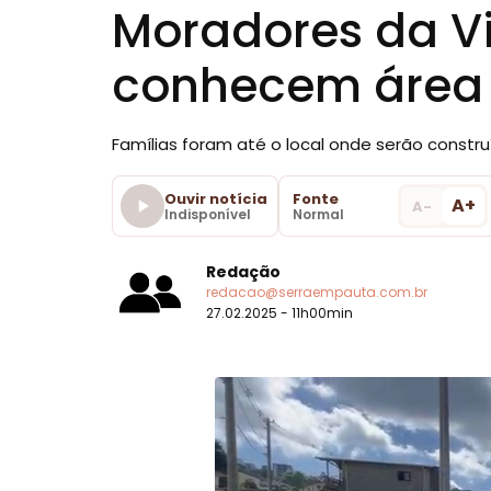
Moradores da Vi
conhecem área 
Famílias foram até o local onde serão constr
Ouvir notícia
Fonte
A+
A-
Indisponível
Normal
Redação
redacao@serraempauta.com.br
27.02.2025 - 11h00min