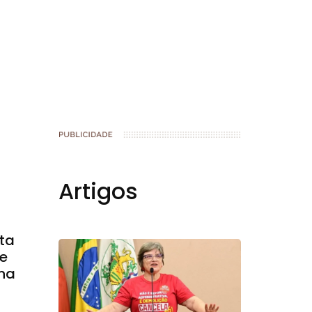
Artigos
nta
re
 na