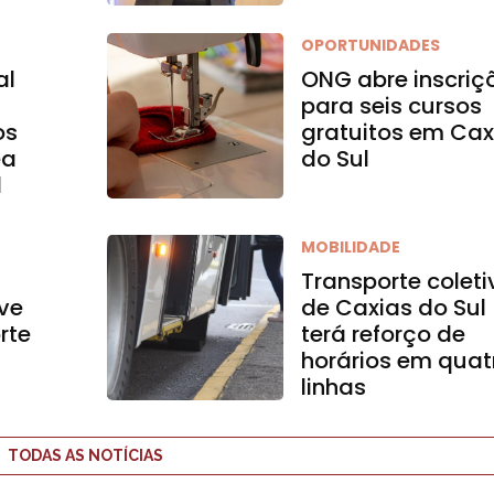
OPORTUNIDADES
al
ONG abre inscriç
para seis cursos
os
gratuitos em Cax
ea
do Sul
l
MOBILIDADE
Transporte coleti
ve
de Caxias do Sul
rte
terá reforço de
horários em quat
linhas
TODAS AS NOTÍCIAS