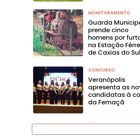
MONITORAMENTO
Guarda Municip
prende cinco
homens por furt
na Estação Férr
de Caxias do Su
CONCURSO
Veranópolis
apresenta as no
candidatas à co
da Femaçã