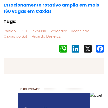
Estacionamento rotativo amplia em mais
160 vagas em Caxias
Tags:
Partido
PDT
expulsa
vereador
licenciado
Caxias do Sul
Ricardo Daneluz
WhatsApp
LinkedIn
X
F