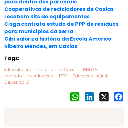
para dentro dos parreirais
Cooperativas de recicladores de Caxias
recebem kits de equipamentos
Cisga contrata estudo de PPP de resíduos
para municípios da Serra
Gibi valoriza história da Escola Américo
Ribeiro Mendes, em Caxias
Tags:
Infraestrutura
Prefeitura de Caxias
BNDES
contrato
estruturação
PPP
Educação Infantil
Caxias do Sl
WhatsApp
LinkedIn
X
F